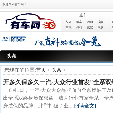
欢迎来到有车网！
选车
头条
新车
活动
视频
车展
排行
试驾
评测
头条
您现在的位置:
首页
>
头条
>
开多久保多久一汽-大众行业首发"全系双
8月1日，一汽-大众大众品牌面向全系燃油车及
出全系双终身质保权益，成为行业首家全系、全
身质保的品牌。此举打破了业...
[阅读全文]