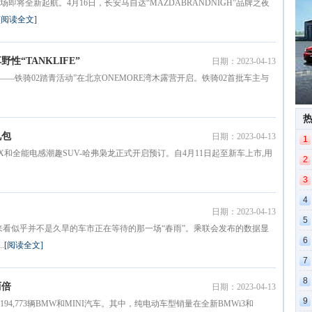
将全新起航。4月16日，长安马自达“MAZDABRANDNIGH”品牌之夜
[阅读全文]
“TANKLIFE”
日期：2023-04-13
时刻——铁骑02踏青活动”在北京ONEMORE湾木露营开启。铁骑02首批车主与
礼包
日期：2023-04-13
1
AX和全能电感潮趣SUV-哈弗枭龙正式开启预订。自4月11日起至新车上市,用
2
3
4
日期：2023-04-13
5
来看似乎并不是久旱的车市正在等待的那一场“春雨”。乘联会发布的数据显
6
.
[阅读全文]
7
8
两倍
日期：2023-04-13
9
94,773辆BMW和MINI汽车。其中，纯电动车型销量在全新BMWi3和