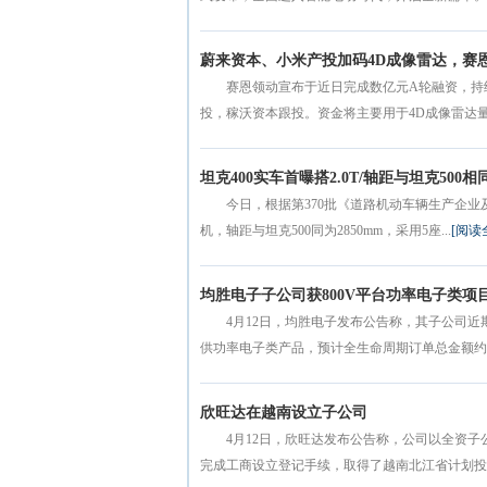
蔚来资本、小米产投加码4D成像雷达，赛
赛恩领动宣布于近日完成数亿元A轮融资，持
投，稼沃资本跟投。资金将主要用于4D成像雷达量产
坦克400实车首曝搭2.0T/轴距与坦克500相
今日，根据第370批《道路机动车辆生产企业及
机，轴距与坦克500同为2850mm，采用5座...
[阅读
均胜电子子公司获800V平台功率电子类项
4月12日，均胜电子发布公告称，其子公司近
供功率电子类产品，预计全生命周期订单总金额约13.
欣旺达在越南设立子公司
4月12日，欣旺达发布公告称，公司以全资
完成工商设立登记手续，取得了越南北江省计划投资