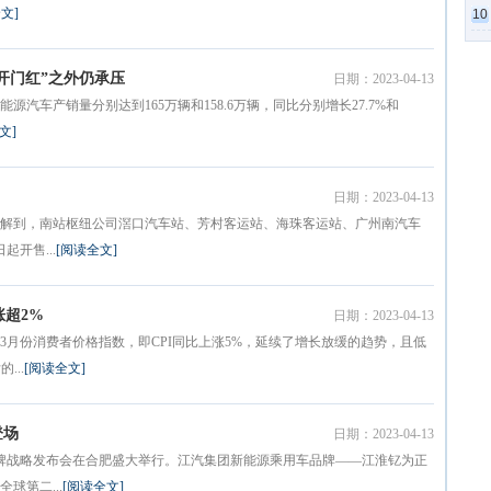
文]
10
开门红”之外仍承压
日期：2023-04-13
汽车产销量分别达到165万辆和158.6万辆，同比分别增长27.7%和
文]
日期：2023-04-13
了解到，南站枢纽公司滘口汽车站、芳村客运站、海珠客运站、广州南汽车
开售...
[阅读全文]
涨超2%
日期：2023-04-13
3月份消费者价格指数，即CPI同比上涨5%，延续了增长放缓的趋势，且低
...
[阅读全文]
登场
日期：2023-04-13
品牌战略发布会在合肥盛大举行。江汽集团新能源乘用车品牌——江淮钇为正
球第二...
[阅读全文]