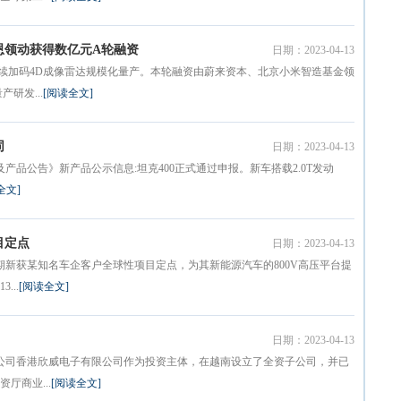
恩领动获得数亿元A轮融资
日期：2023-04-13
续加码4D成像雷达规模化量产。本轮融资由蔚来资本、北京小米智造基金领
研发...
[阅读全文]
同
日期：2023-04-13
产品公告》新产品公示信息:坦克400正式通过申报。新车搭载2.0T发动
全文]
目定点
日期：2023-04-13
期新获某知名车企客户全球性项目定点，为其新能源汽车的800V高压平台提
..
[阅读全文]
日期：2023-04-13
子公司香港欣威电子有限公司作为投资主体，在越南设立了全资子公司，并已
厅商业...
[阅读全文]