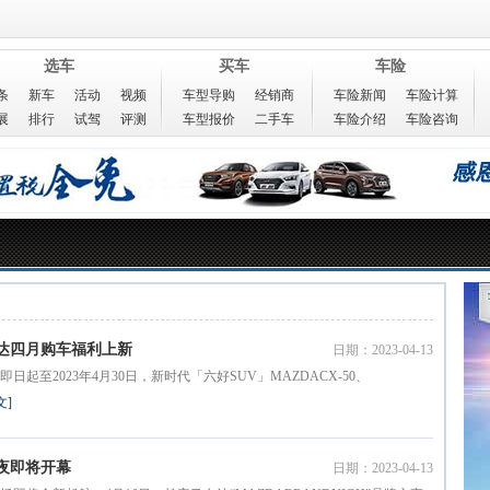
选车
买车
车险
条
新车
活动
视频
车型导购
经销商
车险新闻
车险计算
展
排行
试驾
评测
车型报价
二手车
车险介绍
车险咨询
马自达四月购车福利上新
日期：2023-04-13
至2023年4月30日，新时代「六好SUV」MAZDACX-50、
文]
之夜即将开幕
日期：2023-04-13