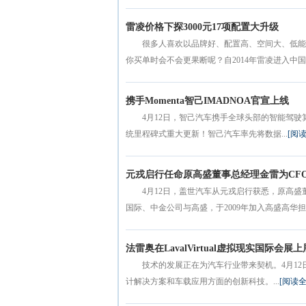
雷凌价格下探3000元17项配置大升级
很多人喜欢以品牌好、配置高、空间大、低能
你买单时会不会更果断呢？自2014年雷凌进入中国以
携手Momenta智己IMADNOA官宣上线
4月12日，智己汽车携手全球头部的智能驾驶算法
统里程碑式重大更新！智己汽车率先将数据...
[阅
元戎启行任命原高盛董事总经理金雷为CF
4月12日，盖世汽车从元戎启行获悉，原高
国际、中金公司与高盛，于2009年加入高盛高华担任
法雷奥在LavalVirtual虚拟现实国际会
技术的发展正在为汽车行业带来契机。4月12日至
计解决方案和车载应用方面的创新科技。...
[阅读全