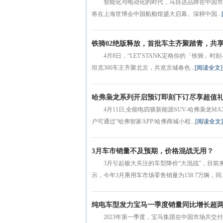
智能化与电动化的时代，马自达品牌在中国市场即
将在上海世博会中国船舶馆盛大启幕。深耕中国...
铁骑02绝版释放，首批车主齐聚踏青，共享野性
4月8日，“LET′STANK定格你的「铁骑」
坦克300车主齐聚北京，共览京城春色...
[阅读全文]
哈弗枭龙系列开启预订即刻下订尽享超值
4月11日,全能电四驱新能源SUV-哈弗枭龙M
户可通过“哈弗智家APP/哈弗商城小程...
[阅读全文]
3月车市销量不及预期，价格混战无用？
3月引起极大关注的车型降价“大混战”，目前
示，今年3月乘用车市场零售销量为158.7万辆，同..
纯电车型发力宝马一季度销量同比增长超
2023年第一季度，宝马集团在中国市场共交付1