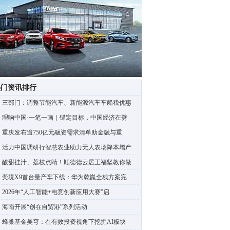
热门资讯排行
三部门：调整节能汽车、新能源汽车车船税优惠
理响中国·一笔一画｜锚定目标，中国经济在劈
重庆发布逾750亿元融资需求清单助金融与重
活力中国调研行智慧农业助力无人农场降本增产
酸甜挂汁、荔枝点睛！顺德德云居王福坚教你做
奕境X9首台量产车下线：华为乾崑全栈方案完
2026年“人工智能+电竞创新应用大赛”启
海南开展“创在自贸港”系列活动
蜂巢基金吴穹：在有效投资视角下挖掘AI板块