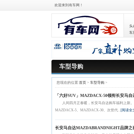
欢迎来到有车网！
头
车
车型导购
您现在的位置:
首页
>
车型导购
>
「六好SUV」MAZDACX-50领衔长安
人间四月正春暖，长安马自达购车福利上新。即日起
MAZDACX-5、MAZDACX-30、次世代...
[阅读全
长安马自达MAZDABRANDNIGHT品牌