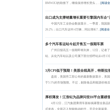
BMWiX3的助推下，继续保持增长势头，...
[阅读全
出口成为支撑销量增长重要引擎国内车企“
中国汽车工业协会数据显示，一季度，我国新能源
26.2%；出口汽车达99.4万辆，同比增长7...
[阅读全
多个汽车客运站今起开售五一假期车票
广州日报讯五一假期即将到来，12日，记者
站、从化汽车站以及公司属下部分招呼站从4月13日起
3月CPI低于预期！美股全线高开，特斯拉
盘前，美国劳工部公布的最新数据显示，美国
于5.1%的市场预期。不过，剔除食品和能源价格后的
厚积薄发！江淮钇为品牌问世DI平台重磅
4月12日，江汽集团乘用车新标揭幕暨全新
式发布，全面迈入智能电动时代，开启全新篇章。全