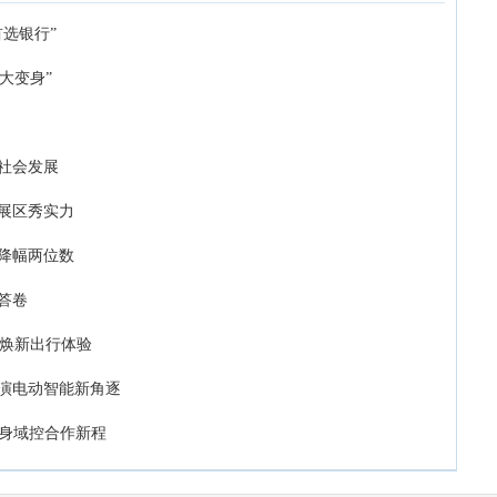
选银行”
大变身”
社会发展
大展区秀实力
年降幅两位数
答卷
UV焕新出行体验
上演电动智能新角逐
车身域控合作新程