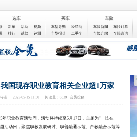
选车
买车
车险
条
新车
活动
视频
车型导购
经销商
车险新闻
车险计算
展
排行
试驾
评测
车型报价
二手车
车险介绍
车险咨询
动，我国现存职业教育相关企业超1万家
马错
2025-05-15 11:50
阅读量：6539 会员投稿
25年职业教育活动周，活动将持续至5月17日，主题为“一技在
主题活动日，聚焦职教发展研讨、职普融通示范、产教融合示范等