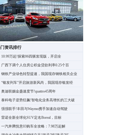
热门资讯排行
10.99万起!探索06四驱发现版，开启全
广西下调个人住房公积金贷款利率0.25个百
钢铁产业绿色转型提速，我国现存钢铁相关企业
“银发列车”开启旅游新风尚，我国现存银发经
奥迪联姻金盏速度节!quattro45周年
泰科电子逆势狂飙!智电化业务高增长的三大破
强强联手!丰田与Waymo携手加速自动驾驶
雷诺全新全球化SUV定名Boreal，目标
一汽奔腾悦意03购车全攻略：7.98万起解