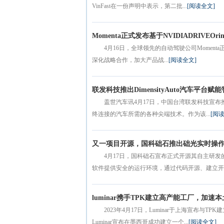
VinFast在一份声明中表示，第二批...
[阅读全文]
Momenta正式发布基于NVIDIADRIVEO
4月16日，全球领先的自动驾驶公司Momenta正
深化战略合作，加大产品战...
[阅读全文]
联发科技推出DimensityAuto汽车平台
盖世汽车讯4月17日，中国台湾联发科技宣布推出
终连接的汽车所需的各种尖端技术。作为该...
[阅
又一项目开源，国科础石推出础光实时操
4月17日，国科础石宣布正式开源其自主研
软件提供安全的运行环境，通过代码开源、建立开源
luminar携手TPK建立高产能工厂，加速
2023年4月17日，Luminar于上海宣布
Luminar宣布在墨西哥成功建立一个...
[阅读全文]