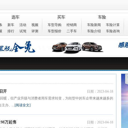
选车
买车
车险
条
新车
活动
视频
车型导购
经销商
车险新闻
车险计算
展
排行
试驾
评测
车型报价
二手车
车险介绍
车险咨询
召开
日期：2023-04-18
回暖，但产业升级与消费者用车需求转变，为转型中的车企带来越来越多的
办、...
[阅读全文]
98万起售
日期：2023-04-18