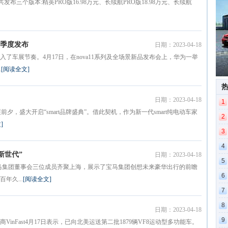
共发布三个版本:精英PRO版16.98万元、长续航PRO版18.98万元、长续航
四季度发布
日期：2023-04-18
了车展节奏。4月17日，在nova11系列及全场景新品发布会上，华为一举
.
[阅读全文]
日期：2023-04-18
1
前夕，盛大开启“smart品牌盛典”。借此契机，作为新一代smart纯电动车家
2
]
3
4
新世代”
日期：2023-04-18
5
宝马集团董事会三位成员齐聚上海，展示了宝马集团创想未来豪华出行的前瞻
6
年久...
[阅读全文]
7
8
日期：2023-04-18
9
nFast4月17日表示，已向北美运送第二批1879辆VF8运动型多功能车。