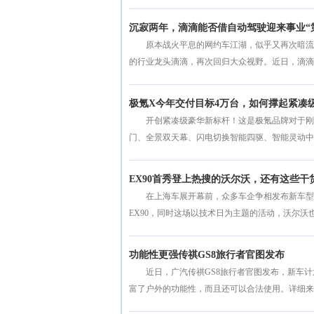
沉寂两年，滴滴能否借自动驾驶迎来事业“
原本战火平息的网约车江湖，似乎又再次暗流
的行业龙头滴滴，再次回归大众视野。近日，滴滴发
极氪X今年交付目标4万台，如何撑起紧凑
开创紧凑级豪华新标杆！这是极氪品牌对于刚
门、全景双天幕、闪电切换智能四驱、智能灵动中岛、
EX90首秀登上热搜的沃尔沃，还有这些干
在上海车展开幕前，众多车企争相发布新车型
EX90，同时这场以技术日为主题的活动，沃尔沃也讲
功能性更强传祺GS8旅行者官图发布
近日，广汽传祺GS8旅行者官图发布，新车
富了户外的功能性，而且还可以合法使用。详细来看