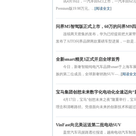
讯4月16日，一汽丰田bZ3上市，一汽丰田bZ3
Premium版19.98万元。...
[阅读全文]
问界M5智驾版正式上市，60万的问界M9
连续两天密集的发布，华为已经提前把大家带入
发布了AITO问界品牌两款重磅车型进展，一款是..
全新smart精灵3正式开启全球首秀
今日，新奢智能纯电汽车品牌smart于上海车展
族的第二位成员，全球新奢轿跑SUV—...
[阅读全文
宝马集团创想未来数字化电动化全速迈向“
4月17日，宝马“创想未来之夜”隆重举行，
理念和清晰路径。凭借面向未来的创新技术和超过百
VinFast向北美运送第二批电动SUV
盖世汽车讯据路透社报道，越南电动汽车制造商Vi