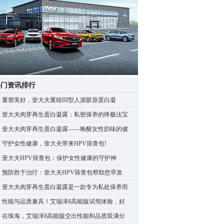
热门资讯排行
重塑美好，壹大夫重组III型人源胶原蛋白凝
壹大夫肉芽再生蛋白凝露：私密保养的终极法宝
壹大夫肉芽再生蛋白凝露——唤醒女性韵味的健
守护女性健康，壹大夫带来HPV筛查包!
壹大夫HPV筛查包：保护女性健康的守护神
预防胜于治疗：壹大夫HPV筛查包帮助您早发
壹大夫肉芽再生蛋白凝露是一款专为私处保养而
性能与品质兼具！艾瑞泽8高能版试驾体验，好
在珠海，艾瑞泽8高能版交出性能和品质双满分