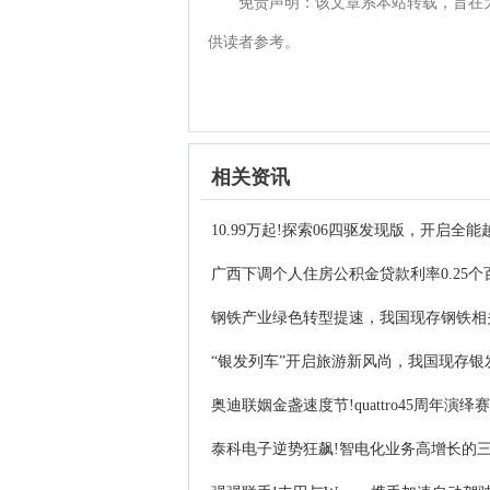
免责声明：该文章系本站转载，旨在
供读者参考。
相关资讯
10.99万起!探索06四驱发现版，开启全
广西下调个人住房公积金贷款利率0.25个
钢铁产业绿色转型提速，我国现存钢铁相关
“银发列车”开启旅游新风尚，我国现存银发
奥迪联姻金盏速度节!quattro45周年演
泰科电子逆势狂飙!智电化业务高增长的