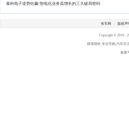
泰科电子逆势狂飙!智电化业务高增长的三大破局密码
有车网
|
版权声
Copyright © 2010 -
2
精准报价,专业导购,汽车生活,由此
备案