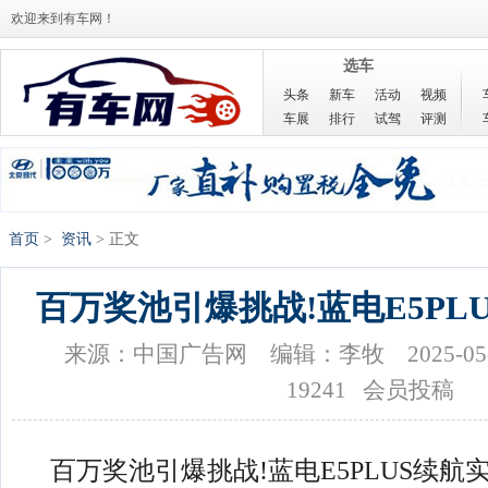
欢迎来到有车网！
选车
头条
新车
活动
视频
车展
排行
试驾
评测
首页
>
资讯
> 正文
百万奖池引爆挑战!蓝电E5PL
来源：中国广告网
编辑：李牧
2025-05
19241 会员投稿
百万奖池引爆挑战!蓝电E5PLUS续航