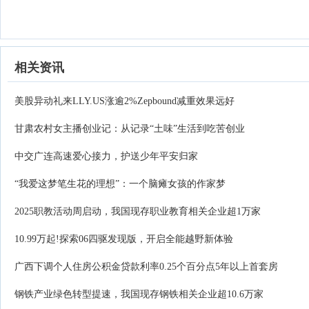
相关资讯
美股异动礼来LLY.US涨逾2%Zepbound减重效果远好
甘肃农村女主播创业记：从记录“土味”生活到吃苦创业
中交广连高速爱心接力，护送少年平安归家
“我爱这梦笔生花的理想”：一个脑瘫女孩的作家梦
2025职教活动周启动，我国现存职业教育相关企业超1万家
10.99万起!探索06四驱发现版，开启全能越野新体验
广西下调个人住房公积金贷款利率0.25个百分点5年以上首套房
钢铁产业绿色转型提速，我国现存钢铁相关企业超10.6万家