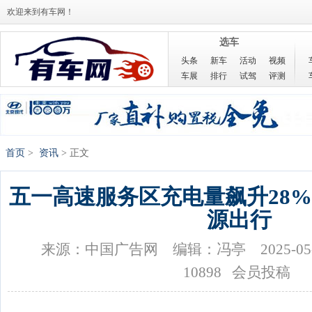
欢迎来到有车网！
选车
头条
新车
活动
视频
车展
排行
试驾
评测
首页
>
资讯
> 正文
五一高速服务区充电量飙升28%
源出行
来源：中国广告网
编辑：冯亭
2025-05
10898 会员投稿